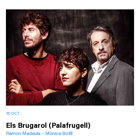
16 OCT.
Els Brugarol (Palafrugell)
Ramon Madaula – Mònica Bofill