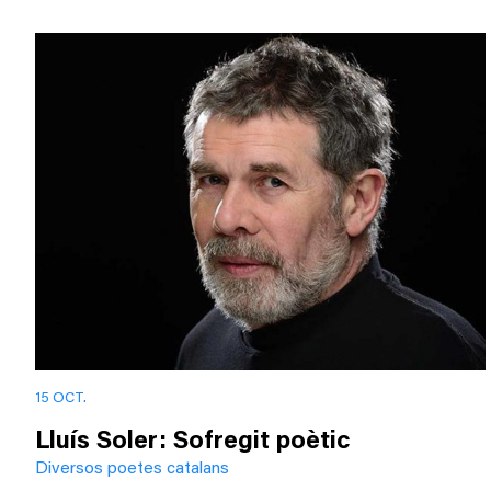
15 OCT.
Lluís Soler: Sofregit poètic
Diversos poetes catalans