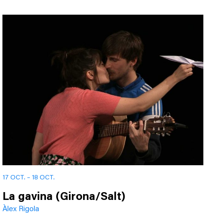
17 OCT. – 18 OCT.
La gavina (Girona/Salt)
Àlex Rigola