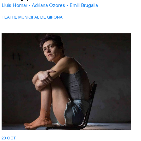
Lluís Homar - Adriana Ozores - Emili Brugalla
TEATRE MUNICIPAL DE GIRONA
23 OCT.