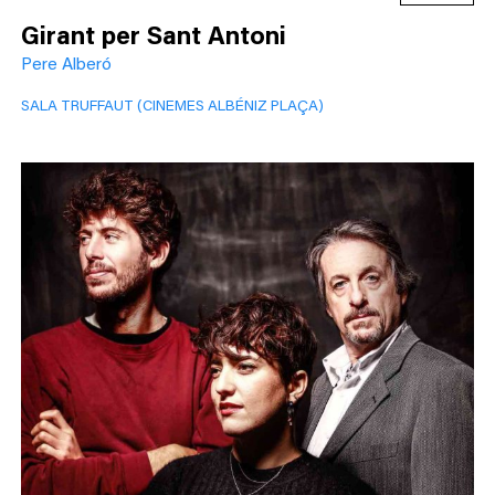
Girant per Sant Antoni
Pere Alberó
SALA TRUFFAUT (CINEMES ALBÉNIZ PLAÇA)