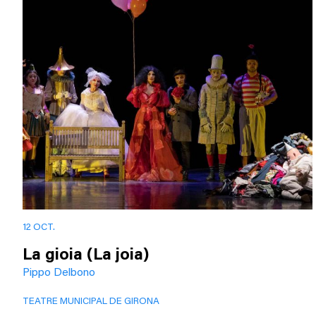
12 OCT.
La gioia (La joia)
Pippo Delbono
TEATRE MUNICIPAL DE GIRONA