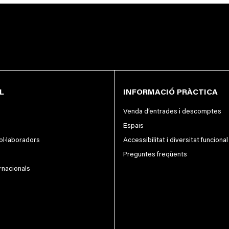
L
INFORMACIÓ PRÀCTICA
Venda d’entrades i descomptes
Espais
col·laboradors
Accessibilitat i diversitat funcional
Preguntes freqüents
rnacionals