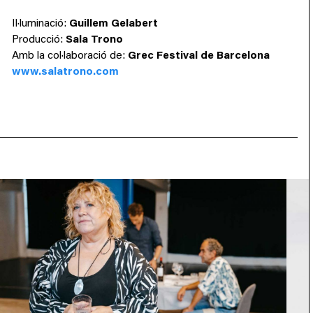
Il·luminació:
Guillem Gelabert
P
roducció:
Sala Trono
Amb la col·laboració de:
Grec Festival
de Barcelona
www.salatrono.com