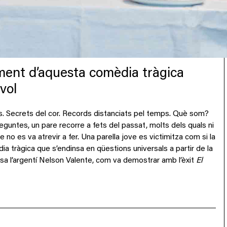
ment d’aquesta comèdia tràgica
vol
ts. Secrets del cor. Records distanciats pel temps. Què som?
guntes, un pare recorre a fets del passat
,
molts
dels quals
ni
e no es va atrevir a fer. Una parella jove es
victimi
t
za
com si la
ia tràgica que s
’
endinsa en qüestions universals a partir de la
sa l
’
argentí Nelson Valente, com va demostrar amb l
’
èxit
El