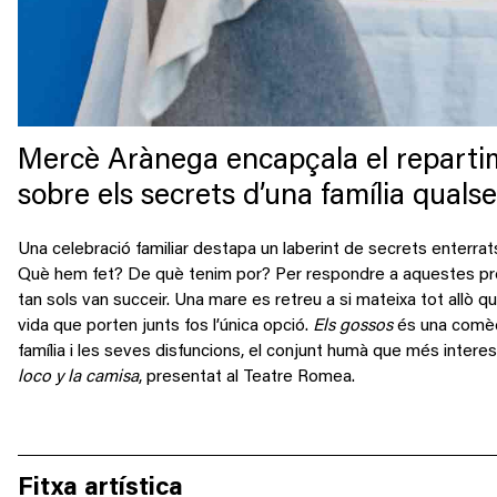
Mercè Arànega encapçala el reparti
sobre els secrets d’una família qualse
Una celebració familiar destapa un laberint de secrets enterra
Què hem fet? De què tenim por? Per respondre
a
aquestes pre
tan sols van succeir. Una mare
es retreu a
s
i
mateixa tot allò qu
vida que porten junts fos
l
’
única opció.
Els gossos
és una comèd
família
i les seves disfuncions
, el conjunt humà que més interes
loco
y la camisa
,
presentat al Teatre
Romea
.
Fitxa artística