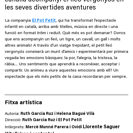
les seves divertides aventures
La companyia
El Pot Petit
, qui ha transformat l
’
espectacle
infantil en català, arriba amb titelles, música en directe i una
funció en format íntim i reduït. Què més es pot demanar? Doncs
que ens acompanyin un lleó, un tigre, un cavall, un gall i molts
altres animals! A través d
’
un viatge trepidant
,
el petit
lleó
vergonyós coneixerà un munt d
’
amics i experimentarà per primera
vegada les emocions bàsiques: la por, l
’
alegria, la tristesa, la
ràbia…
Uns
sentiments que aprendrà a reconèixer, acceptar i
compartir. Us animeu a viure
aquestes emocions
amb ell? Un
espectacle que els més petits de la casa recordaran per sempre.
Fitxa artística
Autoria
:
Ruth Garcia Ruz i Helena Bagué Vilà
Direcció:
Ruth Garcia Ruz i El Pot Petit
Llorente
Saguer
Intèrprets:
Mercè Munné Parera i Ovidi