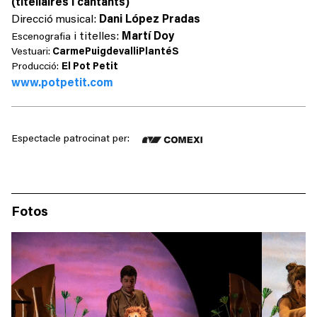
(titellaires i cantants)
Direcció musical:
Dani López Pradas
i titelles:
Martí Doy
Escenografia
Vestuari:
CarmePuigdevalliPlantéS
Producció:
El Pot Petit
www.potpetit.com
Espectacle patrocinat per:
Fotos