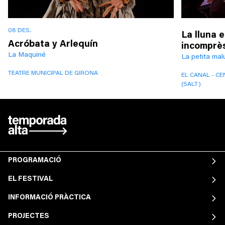
08 DES.
La lluna 
Acróbata y Arlequín
incomprè
La Maquiné
La petita ma
TEATRE MUNICIPAL DE GIRONA
EL CANAL - C
(SALT)
PROGRAMACIÓ
EL FESTIVAL
INFORMACIÓ PRÀCTICA
PROJECTES