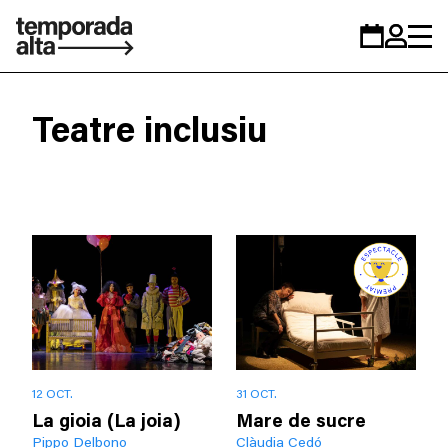
Temporada
Calendar
Zona
Alta
personal
Teatre inclusiu
12 OCT.
31 OCT.
La gioia (La joia)
Mare de sucre
Pippo Delbono
Clàudia Cedó