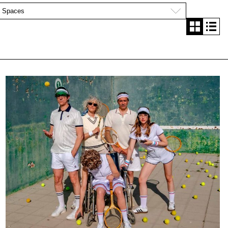
Veure
Veure
graella
agend