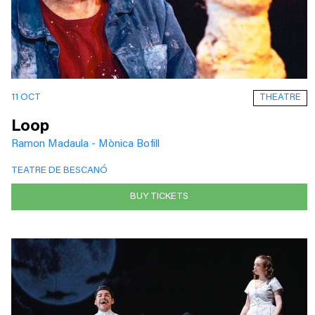
THEATRE
11 OCT
Loop
Ramon Madaula - Mònica Bofill
TEATRE DE BESCANÓ
BUY TICKETS