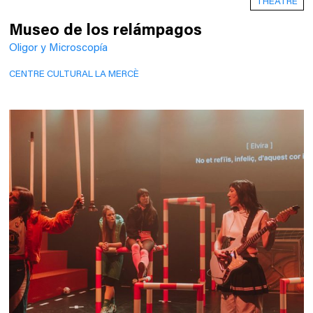
THEATRE
Museo de los relámpagos
Oligor y Microscopía
CENTRE CULTURAL LA MERCÈ