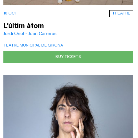
THEATRE
10 OCT
L’últim àtom
Jordi Oriol - Joan Carreras
TEATRE MUNICIPAL DE GIRONA
BUY TICKETS