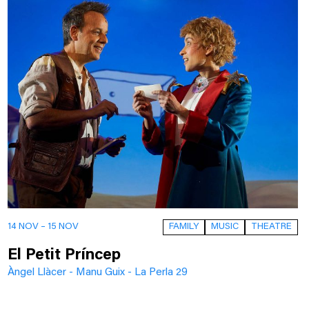
FAMILY
MUSIC
THEATRE
14 NOV – 15 NOV
El Petit Príncep
Àngel Llàcer - Manu Guix - La Perla 29