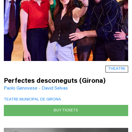
THEATRE
Perfectes desconeguts (Girona)
Paolo Genovese - David Selvas
TEATRE MUNICIPAL DE GIRONA
BUY TICKETS