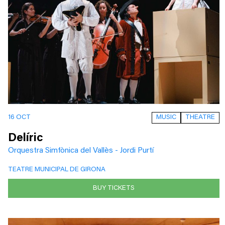
MUSIC
THEATRE
16 OCT
Delíric
Orquestra Simfònica del Vallès - Jordi Purtí
TEATRE MUNICIPAL DE GIRONA
BUY TICKETS