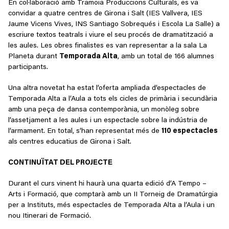
En col·laboració amb Tramoia Produccions Culturals, es va
convidar a quatre centres de Girona i Salt (IES Vallvera, IES
Jaume Vicens Vives, INS Santiago Sobrequés i Escola La Salle) a
escriure textos teatrals i viure el seu procés de dramatització a
les aules. Les obres finalistes es van representar a la sala La
Planeta durant
Temporada Alta
, amb un total de 166 alumnes
participants.
Una altra novetat ha estat l’oferta ampliada d’espectacles de
Temporada Alta a l’Aula a tots els cicles de primària i secundària
amb una peça de dansa contemporània, un monòleg sobre
l’assetjament a les aules i un espectacle sobre la indústria de
l’armament. En total, s’han representat més de
110 espectacles
als centres educatius de Girona i Salt.
CONTINUÏTAT DEL PROJECTE
Durant el curs vinent hi haurà una quarta edició d’A Tempo –
Arts i Formació, que comptarà amb un II Torneig de Dramatúrgia
per a Instituts, més espectacles de Temporada Alta a l’Aula i un
nou Itinerari de Formació.