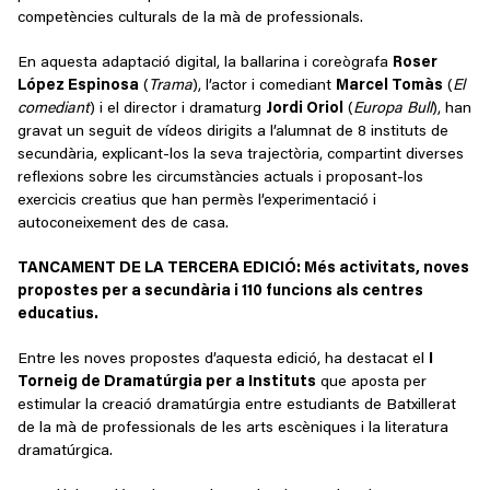
competències culturals de la mà de professionals.
En aquesta adaptació digital, la ballarina i coreògrafa
Roser
López Espinosa
(
Trama
), l’actor i comediant
Marcel Tomàs
(
El
comediant
) i el director i dramaturg
Jordi Oriol
(
Europa Bull
), han
gravat un seguit de vídeos dirigits a l’alumnat de 8 instituts de
secundària, explicant-los la seva trajectòria, compartint diverses
reflexions sobre les circumstàncies actuals i proposant-los
exercicis creatius que han permès l’experimentació i
autoconeixement des de casa.
TANCAMENT DE LA TERCERA EDICIÓ: Més activitats, noves
propostes per a secundària i 110 funcions als centres
educatius.
Entre les noves propostes d’aquesta edició, ha destacat el
I
Torneig de Dramatúrgia per a Instituts
que aposta per
estimular la creació dramatúrgia entre estudiants de Batxillerat
de la mà de professionals de les arts escèniques i la literatura
dramatúrgica.