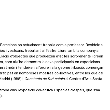
 de Barcelona on actualment treballa com a professor. Resideix a
es i vestuaris, treballant al Teatre Lliure, amb la companyia
’acumulació d’objectes que produeixen efectes sorprenents i creen
ica, com així ho demostra la seva participació en exposicions
rat món i tendeixen a l’ordre i a la geometrització, començant
participat en nombroses mostres col·lectives, entre les que cal
adrid (1988) i
Constants de l’art català
al Centre d’Arts Santa
oba dins l’exposició col·lectiva Espècies d’espais, que s’ha
).