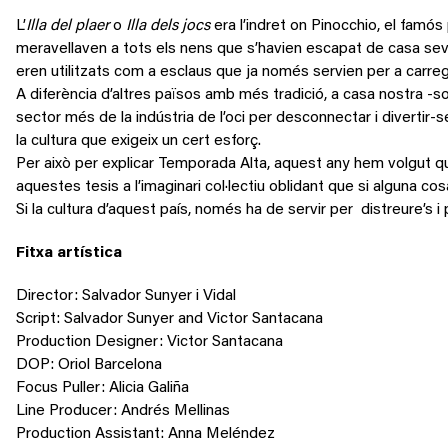
L’
Illa del plaer
o
Illa dels jocs
era l’indret on Pinocchio, el famós
meravellaven a tots els nens que s’havien escapat de casa seva 
eren utilitzats com a esclaus que ja només servien per a carregar
A diferència d’altres països amb més tradició, a casa nostra -so
sector més de la indústria de l’oci per desconnectar i diverti
la cultura que exigeix un cert esforç.
Per això per explicar Temporada Alta, aquest any hem volgut que 
aquestes tesis a l’imaginari col·lectiu oblidant que si alguna co
Si la cultura d’aquest país, només ha de servir per distreure’s i
Fitxa artística
Director: Salvador Sunyer i Vidal
Script: Salvador Sunyer and Victor Santacana
Production Designer: Victor Santacana
DOP: Oriol Barcelona
Focus Puller: Alicia Galiña
Line Producer: Andrés Mellinas
Production Assistant: Anna Meléndez