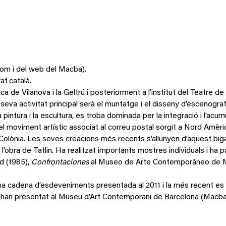
com i del web del Macba).
af català.
ica de Vilanova i la Geltrú i posteriorment a l’institut del Teatre
eva activitat principal serà el muntatge i el disseny d’escenografi
ic, la pintura i la escultura, es troba dominada per la integració i l
del moviment artístic associat al correu postal sorgit a Nord Amèr
Colònia. Les seves creacions més recents s’allunyen d’aquest bigar
’obra de Tatlin. Ha realitzat importants mostres individuals i ha 
id (1985),
Confrontaciones
al Museo de Arte Contemporáneo de M
a cadena d’esdeveniments presentada al 2011 i la més recent es tr
 s’han presentat al Museu d’Art Contemporani de Barcelona (Macba