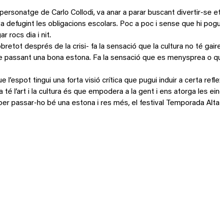
 personatge de Carlo Collodi, va anar a parar buscant divertir-se e
defugint les obligacions escolars. Poc a poc i sense que hi pogue
 rocs dia i nit.
bretot després de la crisi- fa la sensació que la cultura no té gai
r-se passant una bona estona. Fa la sensació que es menysprea o qu
l’espot tingui una forta visió crítica que pugui induir a certa refl
sa té l’art i la cultura és que empodera a la gent i ens atorga les 
 per passar-ho bé una estona i res més, el festival Temporada Alta h