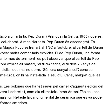
ió a un artista, Pep Duran (Vilanova i la Geltrú, 1955), que és,
col·laborat. A més d’artista, Pep Duran és escenògraf. És
ora Magda Puyo estrenarà al TNC a l’octubre. El cartell de Duran
provocar molts comentaris explícits. El de Pep Duran, una forma
at amb més deteniment, es pot observar que el cartell de Pep
 explica ell mateix, “el fil d’Ariadna, el fil dels 25 anys del
 d’ulls i que mai no dorm. “Són una senyal al cel”, conclou
a-Cros, on hi ha instal·lada la seu d’El Canal, malgrat que les
ns. Les bobines que ha fet servir pel cartell d’aquesta edició del
vera i, sobretot, com diu ell mateix, “amb Antoni Tàpies, Joan
erials: un Retaule laic monumental de ceràmica que es va poder
d’obres anteriors.