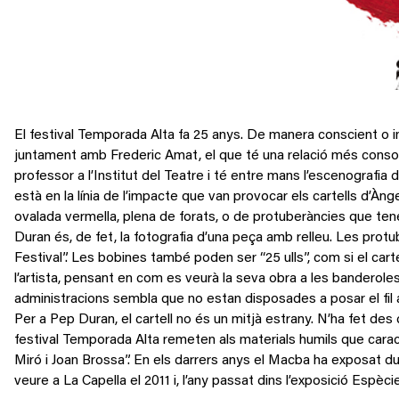
El festival Temporada Alta fa 25 anys. De manera conscient o inc
juntament amb Frederic Amat, el que té una relació més consoli
professor a l’Institut del Teatre i té entre mans l’escenografi
està en la línia de l’impacte que van provocar els cartells d’Àn
ovalada vermella, plena de forats, o de protuberàncies que ten
Duran és, de fet, la fotografia d’una peça amb relleu. Les protuber
Festival”. Les bobines també poden ser “25 ulls”, com si el carte
l’artista, pensant en com es veurà la seva obra a les banderoles
administracions sembla que no estan disposades a posar el fil a 
Per a Pep Duran, el cartell no és un mitjà estrany. N’ha fet des 
festival Temporada Alta remeten als materials humils que caracte
Miró i Joan Brossa”. En els darrers anys el Macba ha exposat 
veure a La Capella el 2011 i, l’any passat dins l’exposició Espèci