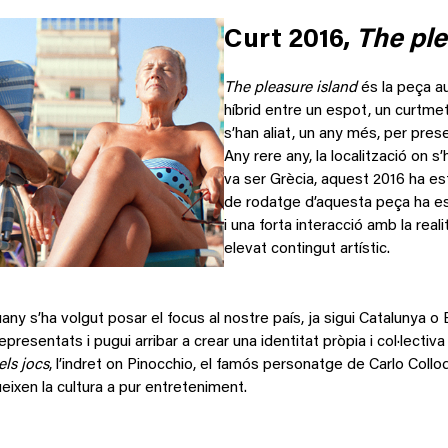
Curt 2016,
The ple
The pleasure island
és la peça au
híbrid entre un espot, un curtmet
s’han aliat, un any més, per pres
Any rere any, la localització on s’
va ser Grècia, aquest 2016 ha e
de rodatge d’aquesta peça ha est
i una forta interacció amb la real
elevat contingut artístic.
guany s’ha volgut posar el focus al nostre país, ja sigui Catalunya o
epresentats i pugui arribar a crear una identitat pròpia i col·lectiva
dels jocs
, l’indret on Pinocchio, el famós personatge de Carlo Collo
ueixen la cultura a pur entreteniment.