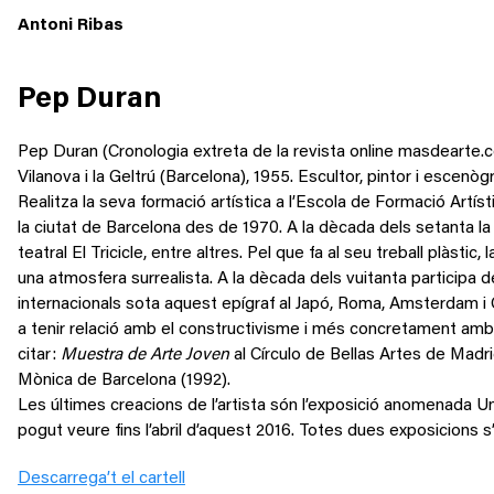
Antoni Ribas
Pep Duran
Pep Duran (Cronologia extreta de la revista online masdearte.
Vilanova i la Geltrú (Barcelona), 1955. Escultor, pintor i escenògr
Realitza la seva formació artística a l’Escola de Formació Artíst
la ciutat de Barcelona des de 1970. A la dècada dels setanta la s
teatral El Tricicle, entre altres. Pel que fa al seu treball plàst
una atmosfera surrealista. A la dècada dels vuitanta participa 
internacionals sota aquest epígraf al Japó, Roma, Amsterdam i 
a tenir relació amb el constructivisme i més concretament amb l
citar:
Muestra de Arte Joven
al Círculo de Bellas Artes de Madr
Mònica de Barcelona (1992).
Les últimes creacions de l’artista són l’exposició anomenada Un
pogut veure fins l’abril d’aquest 2016. Totes dues exposicions
Descarrega’t el cartell