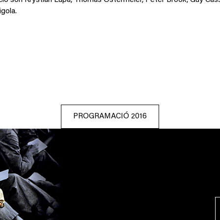
ició són Krystian Lupa, Thomas Ostermeier, Peter Brook, Guy Cass
igola.
PROGRAMACIÓ 2016