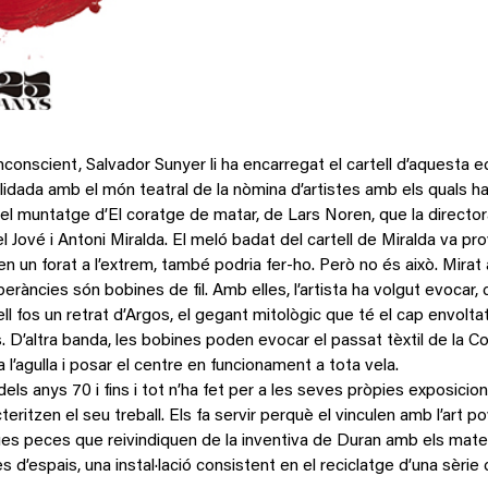
onscient, Salvador Sunyer li ha encarregat el cartell d’aquesta edic
dada amb el món teatral de la nòmina d’artistes amb els quals ha 
a del muntatge d’El coratge de matar, de Lars Noren, que la direct
gel Jové i Antoni Miralda. El meló badat del cartell de Miralda va 
en un forat a l’extrem, també podria fer-ho. Però no és això. Mir
àncies són bobines de fil. Amb elles, l’artista ha volgut evocar, com
ll fos un retrat d’Argos, el gegant mitològic que té el cap envoltat
. D’altra banda, les bobines poden evocar el passat tèxtil de la Com
l’agulla i posar el centre en funcionament a tota vela.
dels anys 70 i fins i tot n’ha fet per a les seves pròpies exposicio
ritzen el seu treball. Els fa servir perquè el vinculen amb l’art po
dues peces que reivindiquen de la inventiva de Duran amb els mat
es d’espais, una instal·lació consistent en el reciclatge d’una sèrie 