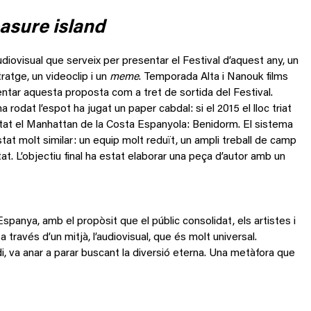
asure island
diovisual que serveix per presentar el Festival d’aquest any, un
ratge, un videoclip i un
meme
. Temporada Alta i Nanouk films
entar aquesta proposta com a tret de sortida del Festival.
ha rodat l’espot ha jugat un paper cabdal: si el 2015 el lloc triat
stat el Manhattan de la Costa Espanyola: Benidorm. El sistema
at molt similar: un equip molt reduït, un ampli treball de camp
itat. L’objectiu final ha estat elaborar una peça d’autor amb un
 Espanya, amb el propòsit que el públic consolidat, els artistes i
 a través d’un mitjà, l’audiovisual, que és molt universal.
di, va anar a parar buscant la diversió eterna. Una metàfora que