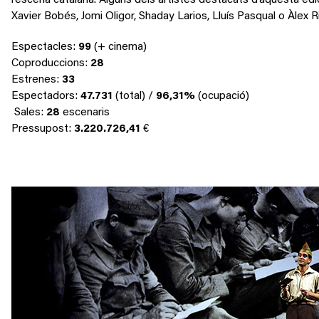
l’escena catalana. Alguns dels artistes destacats d’aquesta ed
Xavier Bobés, Jomi Oligor, Shaday Larios, Lluís Pasqual o Àlex R
Espectacles:
99
(+ cinema)
Coproduccions:
28
Estrenes:
33
Espectadors:
47.731
(total) /
96,31%
(ocupació)
Sales:
28
escenaris
Pressupost:
3.220.726,41
€