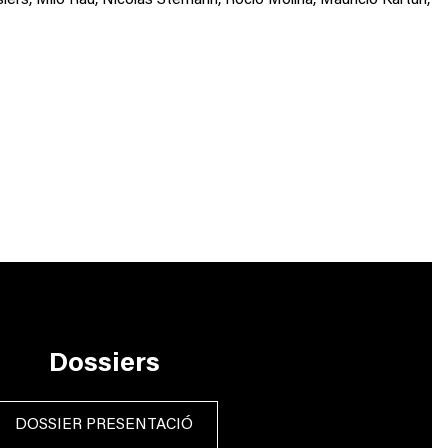
iers, Milo Rau, Nicolas Stemann, Rocío Molina, Mauricio Kartun,
Dossiers
DOSSIER PRESENTACIÓ