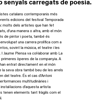
b senyals carregats de poesia.
rtistes catalans contemporanis més
ferents edicions del festival Temporada
: molts dels artistes que han fet
nats, d’una manera o altra, amb el món
és de pintor i poeta, també és
envolupat una carrera prolífica com a
tos, sovint la música, el teatre i les
. I Jaume Plensa va col·laborar amb La
s primeres òperes de la companyia. A
o han entrat directament en el món
ue la seva obra també beu de les arrels
igen del teatre. És el cas d’Antoni
erformances multitudinàries i
 instal·lacions d’aquesta artista
es tenen elements tant fràgils com el
l.