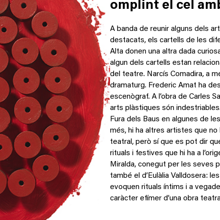
omplint el cel am
A banda de reunir alguns dels a
destacats, els cartells de les di
Alta donen una altra dada curiosa
algun dels cartells estan relacio
del teatre. Narcís Comadira, a m
dramaturg. Frederic Amat ha des
escenògraf. A l’obra de Carles San
arts plàstiques són indestriables
Fura dels Baus en algunes de le
més, hi ha altres artistes que n
teatral, però sí que es pot dir q
rituals i festives que hi ha a l’or
Miralda, conegut per les seves p
també el d’Eulàlia Valldosera: les
evoquen rituals íntims i a vegad
caràcter efímer d’una obra teatra