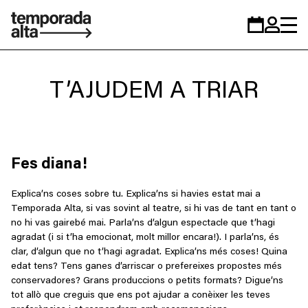
Temporada
Calendar
Zona
Alta
personal
T’AJUDEM A TRIAR
Fes diana!
Explica’ns coses sobre tu. Explica’ns si havies estat mai a
Temporada Alta, si vas sovint al teatre, si hi vas de tant en tant o
no hi vas gairebé mai. Parla’ns d’algun espectacle que t’hagi
agradat (i si t’ha emocionat, molt millor encara!). I parla’ns, és
clar, d’algun que no t’hagi agradat. Explica’ns més coses! Quina
edat tens? Tens ganes d’arriscar o prefereixes propostes més
conservadores? Grans produccions o petits formats? Digue’ns
tot allò que creguis que ens pot ajudar a conèixer les teves