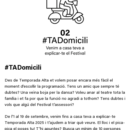
#TADomicili
Des de Temporada Alta et volem posar encara més fàcil el
moment d’escollir la programació. Tens un amic que sempre té
dubtes? Una veïna boja per la dansa? Voleu anar al teatre tota la
família i et fa por que la funció no agradi a tothom? Tens dubtes i
vols que algú del Festival t’assessori?
De l’1 al 19 de setembre, venim fins a casa teva a explicar-te
Temporada Alta 2025 i t’ajudem a triar què veure. El lloc i el pica-
pica el poses tu! T’hi apuntes? Busca un mínim de 10 persones