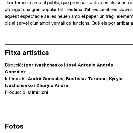
i la interacció amb el públic, que pren part activa en els seus x
obtingut una gran popularitat i l’estima d’altres cèlebres clo
aquest espectacle se les heuen amb el paper, un fràgil eleme
dia al servei d’un ampli ventall de funcions. Què els pot arrib
Fitxa artística
Direcció:
Igor Ivashchenko i José Antonio Andrés
González
Intèrprets:
Andrii Gonsales, Rostislav Taraban, Kyrylo
Ivashchenko i Zhurylo Andrii
Producció:
Mimirichi
Fotos