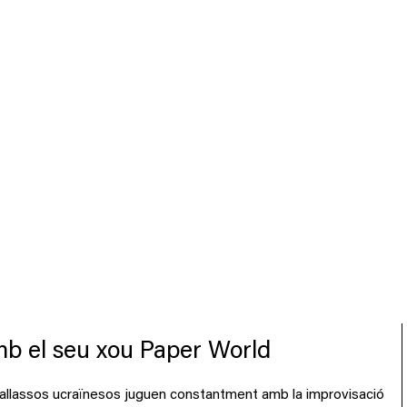
mb el seu xou Paper World
 pallassos ucraïnesos juguen constantment amb la improvisació