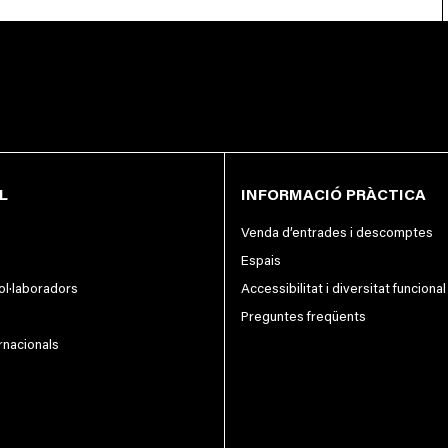
L
INFORMACIÓ PRÀCTICA
Venda d’entrades i descomptes
Espais
col·laboradors
Accessibilitat i diversitat funcional
Preguntes freqüents
rnacionals