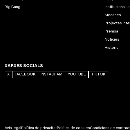
Big Bang
Institucions i 
Mecenes
Projectes inte
Premsa
Notícies
Històric
XARXES SOCIALS
X
FACEBOOK
INSTAGRAM
YOUTUBE
TIKTOK
Avís legal
Política de privacitat
Política de cookies
Condicions de contrac