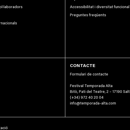
col·laboradors
Accessibilitat i diversitat funcional
Preguntes freqüents
rnacionals
CONTACTE
Formulari de contacte
Festival Temporada Alta
Bitò, Pati del Teatre, 2 – 17190 Salt
(+34) 972 40 20 04
info@temporada-alta.com
tació