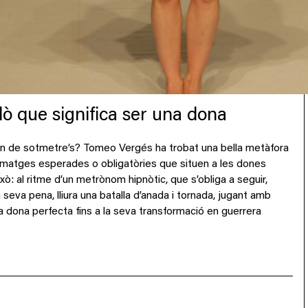
lò que significa ser una dona
 han de sotmetre’s? Tomeo Vergés ha trobat una bella metàfora
 imatges esperades o obligatòries que situen a les dones
ò: al ritme d’un metrònom hipnòtic, que s’obliga a seguir,
 seva pena, lliura una batalla d’anada i tornada, jugant amb
a dona perfecta fins a la seva transformació en guerrera