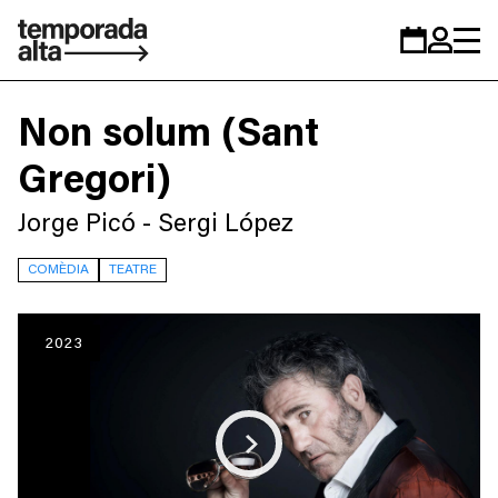
Temporada
Calendar
Zona
Alta
personal
Non solum (Sant
Gregori)
Jorge Picó - Sergi López
COMÈDIA
TEATRE
2023
Play