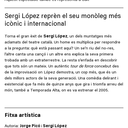
Aquest espectacle també es representa a Salt
Sergi López reprèn el seu monòleg més
icònic i internacional
Torna el gran èxit de
Sergi López
, un dels muntatges més
aclamats del teatre català. Un home es multiplica per respondre
a la pregunta: què està passant aquí? Un se’n riu del no-res,
l’altre canta una cançó i un altre ens explica la seva primera
trobada amb un extraterrestre. La resta s’enfada en descobrir
que tots són un mateix. Un autèntic
tour de force
concebut des
de la improvisació on López demostra, un cop més, que és un
dels millors actors de la seva generació. Una comèdia delirant i
existencial que fa més de quinze anys que gira i triomfa arreu del
món, també a Temporada Alta, on es va estrenar el 2005.
Fitxa artística
Autoria:
Jorge Picó
i
Sergi López