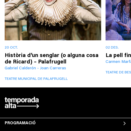
20 OCT.
02 DES.
Història d’un senglar (o alguna cosa
La pell f
de Ricard) – Palafrugell
Carmen Marfà
Gabriel Calderón - Joan Carreras
TEATRE DE BE
TEATRE MUNICIPAL DE PALAFRUGELL
PROGRAMACIÓ