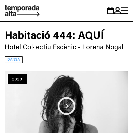
Temporada
Calendar
Zona
Alta
personal
Habitació 444: AQUÍ
Hotel Col·lectiu Escènic - Lorena Nogal
DANSA
2023
Play