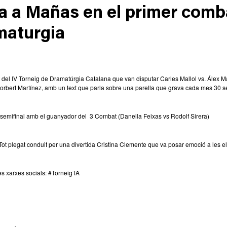
a a Mañas en el primer comba
maturgia
t del IV Torneig de Dramatúrgia Catalana que van disputar Carles Mallol vs. Álex Mañ
orbert Martínez, amb un text que parla sobre una parella que grava cada mes 30 seg
ra semifinal amb el guanyador del 3 Combat (Daneila Feixas vs Rodolf Sirera)
 Tot plegat conduit per una divertida Cristina Clemente que va posar emoció a les e
es xarxes socials: #TorneigTA