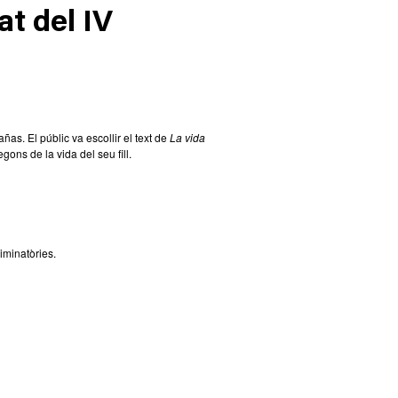
t del IV
as. El públic va escollir el text de
La vida
ons de la vida del seu fill.
liminatòries.