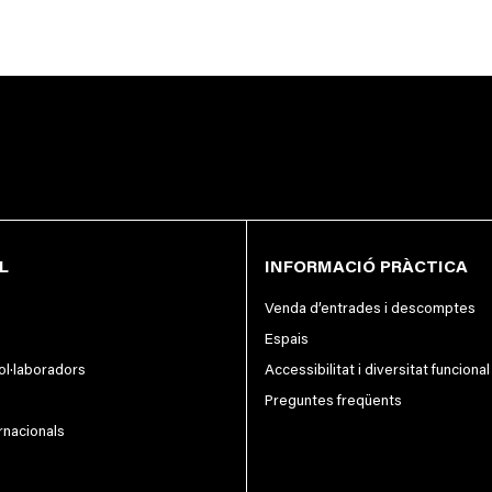
L
INFORMACIÓ PRÀCTICA
Venda d’entrades i descomptes
Espais
col·laboradors
Accessibilitat i diversitat funcional
Preguntes freqüents
rnacionals