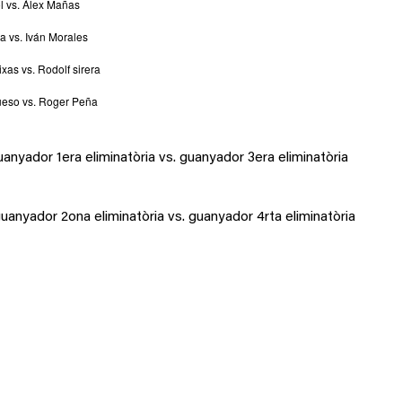
ol vs. Álex Mañas
a vs. Iván Morales
xas vs. Rodolf sirera
Dueso vs. Roger Peña
anyador 1era eliminatòria vs. guanyador 3era eliminatòria
uanyador 2ona eliminatòria vs. guanyador 4rta eliminatòria