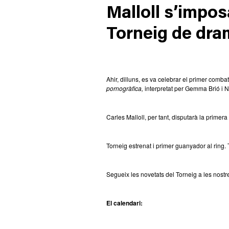
Malloll s’impos
Torneig de dra
Ahir, dilluns, es va celebrar el primer comba
pornogràfica,
interpretat per Gemma Brió i N
Carles Malloll, per tant, disputarà la prime
Torneig estrenat i primer guanyador al ring.
Segueix les novetats del Torneig a les nostr
El calendari: