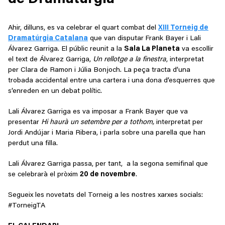
Ahir, dilluns, es va celebrar el quart combat del
XIII Torneig de
Dramatúrgia Catalana
que van disputar
Frank Bayer i Lali
Álvarez Garriga. El públic reunit a la
Sala La Planeta
va escollir
el text de Álvarez Garriga,
Un rellotge a la finestra
, interpretat
per Clara de Ramon i Júlia Bonjoch. La peça tracta d’una
trobada accidental entre una cartera i una dona d’esquerres que
s’enreden en un debat polític.
Lali Álvarez Garriga es va imposar a Frank Bayer que va
presentar
Hi haurà un setembre per a tothom,
interpretat per
Jordi Andújar i Maria Ribera, i parla sobre una parella que han
perdut una filla.
Lali Álvarez Garriga passa, per tant, a la segona semifinal que
se celebrarà el pròxim
20 de novembre
.
Segueix les novetats del Torneig a les nostres xarxes socials:
#TorneigTA