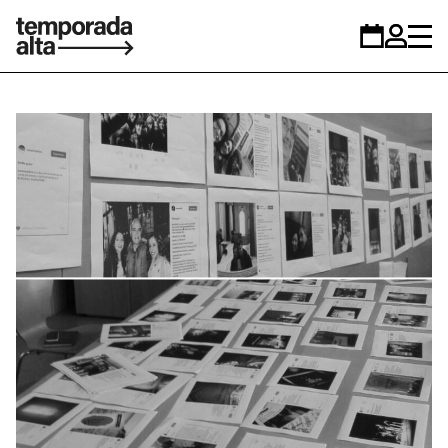
Temporada
Calendar
Zona
Alta
personal