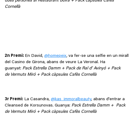
dues persones al Restaurant Boira + Pack càpsules Cafès
Cornellà
2n Premi:
En David,
@homepeix
, va fer-se una selfie en un mirall
del Casino de Girona, abans de veure La Veronal. Ha
guanyat:
Pack Estrella Damm + Pack de Ral d’ Avinyó + Pack
de Vermuts Miró + Pack càpsules Cafès Cornellà
3r Premi:
La Casandra,
@kas_immoralbeauty
, abans d'entrar a
Cleansed de Korsunovas. Guanya:
Pack Estrella Damm + Pack
de Vermuts Miró + Pack càpsules Cafès Cornellà