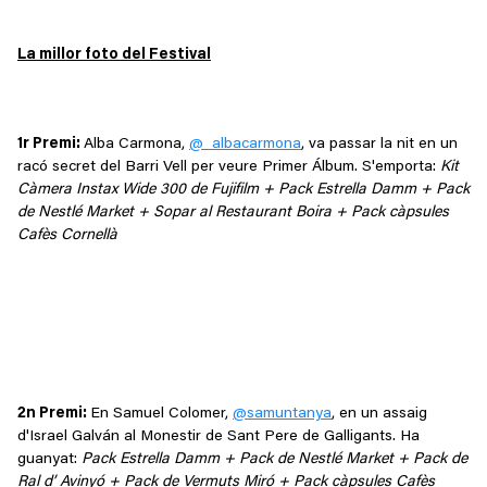
La millor foto del Festival
1r Premi:
Alba Carmona,
@_albacarmona
, va passar la nit en un
racó secret del Barri Vell per veure Primer Álbum. S'emporta:
Kit
Càmera Instax Wide 300 de Fujifilm + Pack Estrella Damm + Pack
de Nestlé Market + Sopar al Restaurant Boira + Pack càpsules
Cafès Cornellà
2n Premi:
En Samuel Colomer,
@s
amuntanya
, en un assaig
d'Israel Galván al Monestir de Sant Pere de Galligants. Ha
guanyat:
Pack Estrella Damm + Pack de Nestlé Market + Pack de
Ral d’ Avinyó + Pack de Vermuts Miró + Pack càpsules Cafès