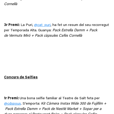
Cornellà
3r Premi:
La Puri,
@cat_puri
, ha fet un resum del seu recorregut
per Temporada Alta. Guanya:
Pack Estrella Damm + Pack
de Vermuts Miró + Pack càpsules Cafès Cornellà
Concurs de Selfies
1r Premi:
Una bona selfie familiar al Teatre de Salt feta per
@cdspous
. S'emporta:
Kit Càmera Instax Wide 300 de Fujifilm +
Pack Estrella Damm + Pack de Nestlé Market + Sopar per a