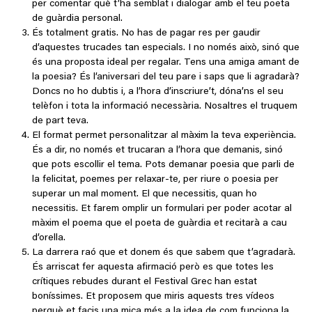
per comentar què t’ha semblat i dialogar amb el teu poeta
de guàrdia personal.
És totalment gratis. No has de pagar res per gaudir
d’aquestes trucades tan especials. I no només això, sinó que
és una proposta ideal per regalar. Tens una amiga amant de
la poesia? És l’aniversari del teu pare i saps que li agradarà?
Doncs no ho dubtis i, a l’hora d’inscriure’t, dóna’ns el seu
telèfon i tota la informació necessària. Nosaltres el truquem
de part teva.
El format permet personalitzar al màxim la teva experiència.
És a dir, no només et trucaran a l’hora que demanis, sinó
que pots escollir el tema. Pots demanar poesia que parli de
la felicitat, poemes per relaxar-te, per riure o poesia per
superar un mal moment. El que necessitis, quan ho
necessitis. Et farem omplir un formulari per poder acotar al
màxim el poema que el poeta de guàrdia et recitarà a cau
d’orella.
La darrera raó que et donem és que sabem que t’agradarà.
És arriscat fer aquesta afirmació però es que totes les
crítiques rebudes durant el Festival Grec han estat
boníssimes. Et proposem que miris aquests tres vídeos
perquè et facis una mica més a la idea de com funciona la