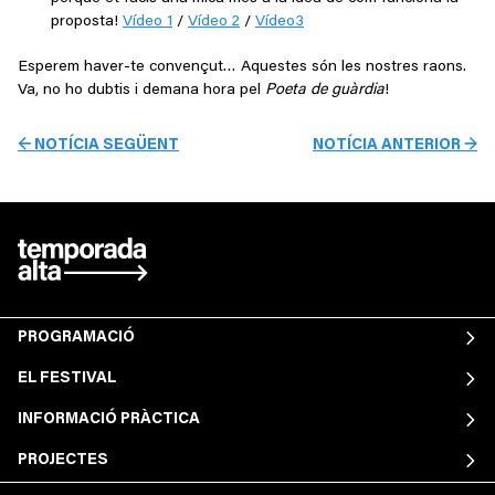
proposta!
Vídeo 1
/
Vídeo 2
/
Vídeo3
Esperem haver-te convençut… Aquestes són les nostres raons.
Va, no ho dubtis i demana hora pel
Poeta de guàrdia
!
← NOTÍCIA SEGÜENT
NOTÍCIA ANTERIOR →
PROGRAMACIÓ
EL FESTIVAL
INFORMACIÓ PRÀCTICA
PROJECTES