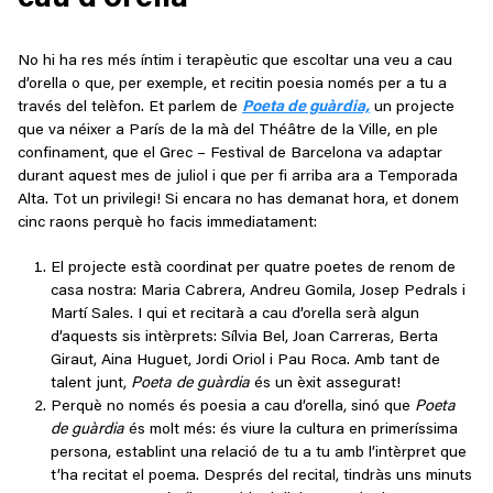
No hi ha res més íntim i terapèutic que escoltar una veu a cau
d’orella o que, per exemple, et recitin poesia només per a tu a
través del telèfon. Et parlem de
Poeta de guàrdia,
un projecte
que va néixer a París de la mà del Théâtre de la Ville, en ple
confinament, que el Grec – Festival de Barcelona va adaptar
durant aquest mes de juliol i que per fi arriba ara a Temporada
Alta. Tot un privilegi! Si encara no has demanat hora, et donem
cinc raons perquè ho facis immediatament:
El projecte està coordinat per quatre poetes de renom de
casa nostra: Maria Cabrera, Andreu Gomila, Josep Pedrals i
Martí Sales. I qui et recitarà a cau d’orella serà algun
d’aquests sis intèrprets: Sílvia Bel, Joan Carreras, Berta
Giraut, Aina Huguet, Jordi Oriol i Pau Roca. Amb tant de
talent junt,
Poeta de guàrdia
és un èxit assegurat!
Perquè no només és poesia a cau d’orella, sinó que
Poeta
de guàrdia
és molt més: és viure la cultura en primeríssima
persona, establint una relació de tu a tu amb l’intèrpret que
t’ha recitat el poema. Després del recital, tindràs uns minuts