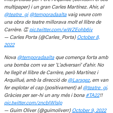
multipaper) i un gran Carles Martínez. Ahir, al
@teatre_gi
@temporadaalta
vaig veure com
una obra de teatre millorava molt el llibre de
Carrère. 👏
pic.twitter.com/wWZEohb6iv
— Carles Porta (@Carles_Porta)
October 8,
2022
Nova
@temporadaalta
que comença forta amb
una bomba com va ser 'L'adversari' d'ahir. No
he llegit el llibre de Carrère, però Martínez i
Arquillué, amb la direcció de
@Larsgez
, em van
fer explotar el cap (positivament) al
@teatre_gi
.
Gràcies per ser-hi un any més i bona
#TA22
!!
pic.twitter.com/zncbIWlslp
— Guim Oliver (@guimoliverr)
October 9, 2022