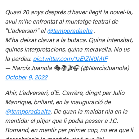
Quasi 20 anys després d'haver llegit la novel•la,
avui m'he enfrontat al muntatge teatral de
"L'adversari" al
@temporadaalta
.
M'ha deixat clavat a la butaca. Quina intensitat,
quines interpretacions, quina meravella. No us
la perdeu.
pic.twitter.com/1zElZN0M1F
— Narcís Juanola 🎭📚🎬🎧 (@NarcisJuanola)
October 9, 2022
Ahir, L’adversari, d’E. Carrère, dirigit per Julio
Manrique, brillant, en la inauguració de
@temporadaalta
. De quan la maldat nia en la
mentida: el pitjor que li podia passar a J.C.
Romand, en mentir per primer cop, no era que li