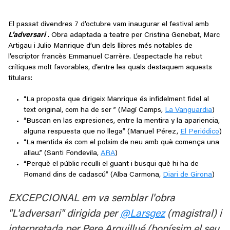
El passat divendres 7 d’octubre vam inaugurar el festival amb
L’advers
ari
. Obra adaptada a teatre per Cristina Genebat, Marc
Artigau i Julio Manrique d’un dels llibres més notables de
l’escriptor francès Emmanuel Carrère. L’espectacle ha rebut
crítiques molt favorables, d’entre les quals destaquem aquests
titulars:
“La proposta que dirigeix Manrique és infidelment fidel al
text original, com ha de ser ” (Magí Camps,
La Vanguardia
)
“Buscan en las expresiones, entre la mentira y la apariencia,
alguna respuesta que no llega” (Manuel Pérez,
El Periódico
)
“La mentida és com el polsim de neu amb què comença una
allau.” (Santi Fondevila,
ARA
)
“Perquè el públic reculli el guant i busqui què hi ha de
Romand dins de cadascú” (Alba Carmona,
Diari de Girona
)
EXCEPCIONAL em va semblar l'obra
"L'adversari" dirigida per
@Larsgez
(magistral) i
interpretada per Pere Arquillué (boníssim el seu