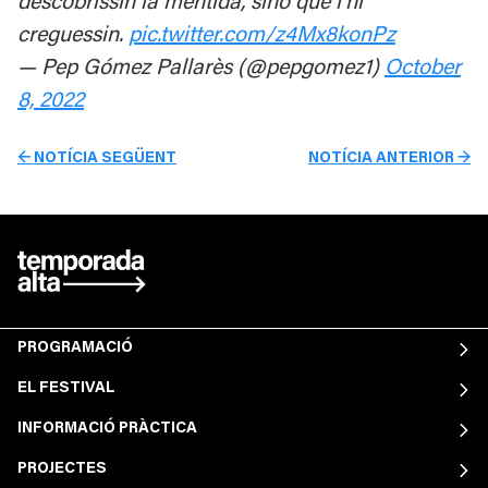
descobrissin la mentida, sinó que l’hi
creguessin.
pic.twitter.com/z4Mx8konPz
— Pep Gómez Pallarès (@pepgomez1)
October
8, 2022
← NOTÍCIA SEGÜENT
NOTÍCIA ANTERIOR →
PROGRAMACIÓ
EL FESTIVAL
INFORMACIÓ PRÀCTICA
PROJECTES