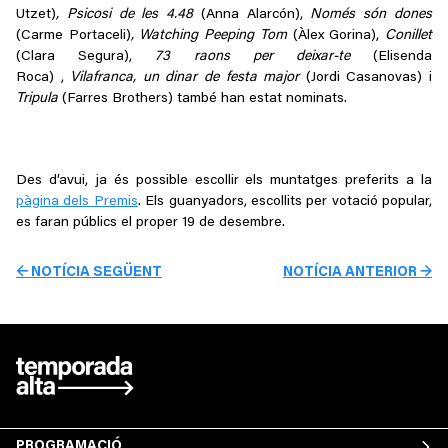
Utzet)
,
Psicosi de les 4.48
(Anna Alarcón),
Només són dones
(Carme Portaceli)
, Watching Peeping Tom
(Àlex Gorina),
Conillet
(Clara Segura),
73 raons per deixar-te
(Elisenda
Roca) ,
Vilafranca, un dinar de festa major
(Jordi Casanovas) i
Tripula
(Farres Brothers) també han estat nominats.
Des d’avui, ja és possible escollir els muntatges preferits a la
pàgina dels Premis
. Els guanyadors, escollits per votació popular,
es faran públics el proper 19 de desembre.
← NOTÍCIA SEGÜENT
NOTÍCIA ANTERIOR →
PROGRAMACIÓ