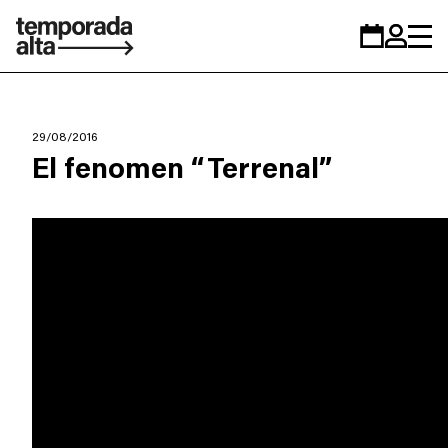
Temporada
Calendar
Zona
Alta
personal
29/08/2016
El fenomen “Terrenal”