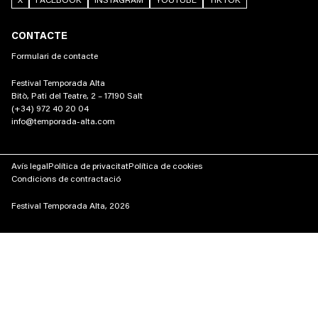
X
FACEBOOK
INSTAGRAM
YOUTUBE
TIKTOK
CONTACTE
Formulari de contacte
Festival Temporada Alta
Bitò, Pati del Teatre, 2 – 17190 Salt
(+34) 972 40 20 04
info@temporada-alta.com
Avís legal
Política de privacitat
Política de cookies
Condicions de contractació
Festival Temporada Alta, 2026