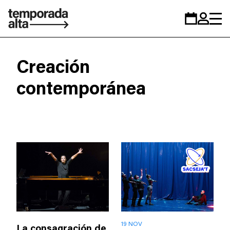
Temporada
Calendario
Zona
Alta
personal
Creación
contemporánea
19 NOV
La consagración de