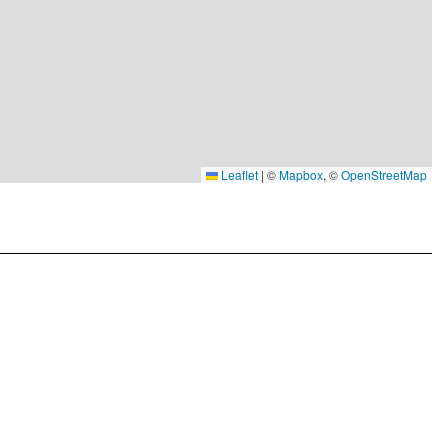
Leaflet
|
©
Mapbox
, ©
OpenStreetMap