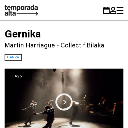
Temporada
Calendario
Zona
Alta
personal
Gernika
Martin Harriague - Collectif Bilaka
DANZA
TA25
Play