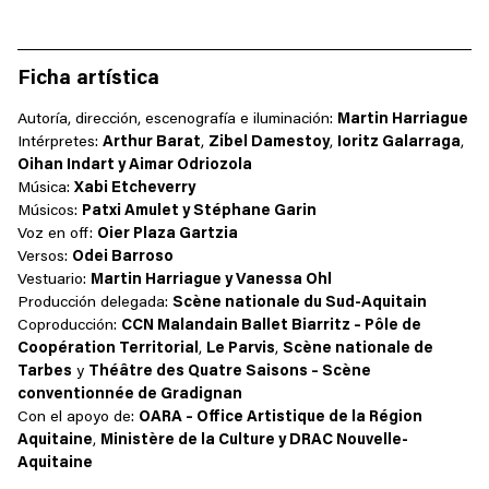
Ficha artística
Autoría, dirección, escenografía e iluminación:
Martin Harriague
Intérpretes:
Arthur Barat
,
Zibel Damestoy
,
Ioritz Galarraga
,
Oihan Indart y Aimar Odriozola
Música:
Xabi Etcheverry
Músicos:
Patxi Amulet y Stéphane Garin
Voz en off:
Oier Plaza Gartzia
Versos:
Odei Barroso
Vestuario:
Martin Harriague y Vanessa Ohl
Producción delegada:
Scène nationale du Sud-Aquitain
Coproducción:
CCN Malandain Ballet Biarritz – Pôle de
Coopération Territorial
,
Le Parvis
,
Scène nationale de
Tarbes
y
Théâtre des Quatre Saisons – Scène
conventionnée de Gradignan
Con el apoyo de:
OARA – Office Artistique de la Région
Aquitaine
,
Ministère de la Culture y DRAC Nouvelle-
Aquitaine