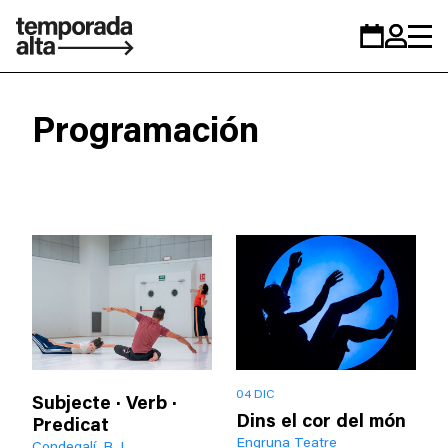
Temporada
Calendario
Zona
Alta
personal
Programación
04 DIC
Subjecte · Verb ·
Dins el cor del món
Predicat
Engruna Teatre