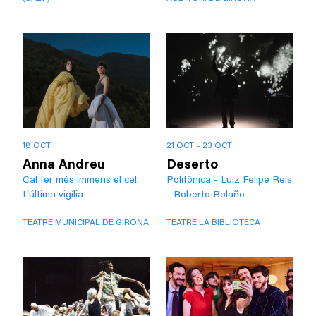
18 OCT
21 OCT – 23 OCT
Anna Andreu
Deserto
Cal fer més immens el cel:
Polifônica - Luiz Felipe Reis
L’última vigília
- Roberto Bolaño
TEATRE MUNICIPAL DE GIRONA
TEATRE LA BIBLIOTECA