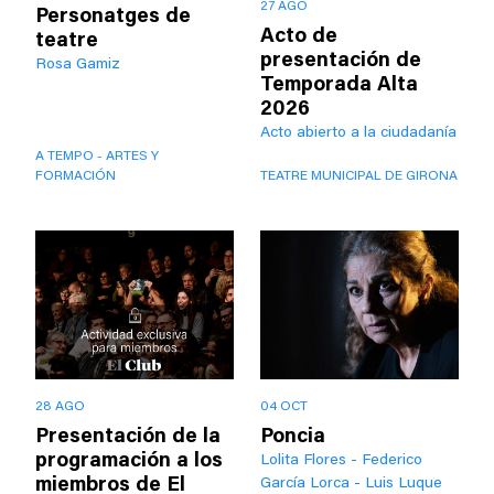
27 AGO
Personatges de
Acto de
teatre
presentación de
Rosa Gamiz
Temporada Alta
2026
Acto abierto a la ciudadanía
A TEMPO - ARTES Y
FORMACIÓN
TEATRE MUNICIPAL DE GIRONA
28 AGO
04 OCT
Presentación de la
Poncia
programación a los
Lolita Flores - Federico
miembros de El
García Lorca - Luis Luque