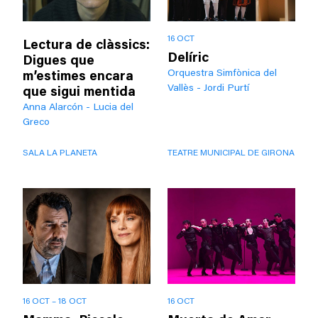
16 OCT
Lectura de clàssics:
Delíric
Digues que
Orquestra Simfònica del
m’estimes encara
Vallès - Jordi Purtí
que sigui mentida
Anna Alarcón - Lucia del
Greco
SALA LA PLANETA
TEATRE MUNICIPAL DE GIRONA
16 OCT – 18 OCT
16 OCT