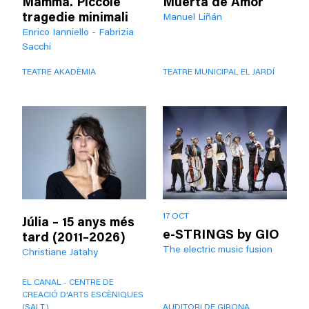
Mamma. Piccole
Muerta de Amor
tragedie minimali
Manuel Liñán
Enrico Ianniello - Fabrizia
Sacchi
TEATRE AKADÈMIA
TEATRE MUNICIPAL EL JARDÍ
17 OCT
Júlia – 15 anys més
e-STRINGS by GIO
tard (2011–2026)
The electric music fusion
Christiane Jatahy
EL CANAL - CENTRE DE
CREACIÓ D'ARTS ESCÈNIQUES
(SALT)
AUDITORI DE GIRONA