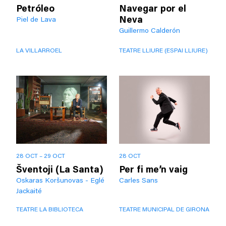
Petróleo
Navegar por el
Neva
Piel de Lava
Guillermo Calderón
LA VILLARROEL
TEATRE LLIURE (ESPAI LLIURE)
28 OCT – 29 OCT
28 OCT
Šventoji (La Santa)
Per fi me’n vaig
Oskaras Koršunovas - Eglé
Carles Sans
Jackaité
TEATRE LA BIBLIOTECA
TEATRE MUNICIPAL DE GIRONA