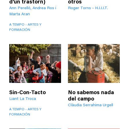
d’un trastorn)
otros
Ann Perelló, Andrea Ros i
Roger Torns - H.I.I.I.T.
Marta Aran
A TEMPO - ARTES Y
FORMACIÓN
Sin-Con-Tacto
No sabemos nada
del campo
Liant La Troca
Clàudia Serrahima Urgell
A TEMPO - ARTES Y
FORMACIÓN