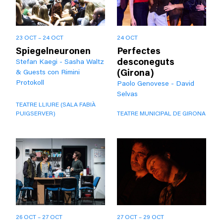
23 OCT – 24 OCT
24 OCT
Spiegelneuronen
Perfectes
desconeguts
Stefan Kaegi - Sasha Waltz
(Girona)
& Guests con Rimini
Protokoll
Paolo Genovese - David
Selvas
TEATRE LLIURE (SALA FABIÀ
PUIGSERVER)
TEATRE MUNICIPAL DE GIRONA
26 OCT – 27 OCT
27 OCT – 29 OCT