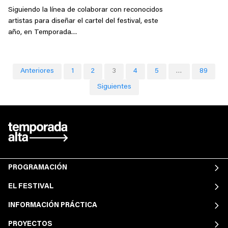
Siguiendo la línea de colaborar con reconocidos
artistas para diseñar el cartel del festival, este
año, en Temporada…
Página
Página
Página
Página
Página
Página
Anteriores
1
2
3
4
5
…
89
Siguientes
PROGRAMACIÓN
EL FESTIVAL
INFORMACIÓN PRÁCTICA
PROYECTOS