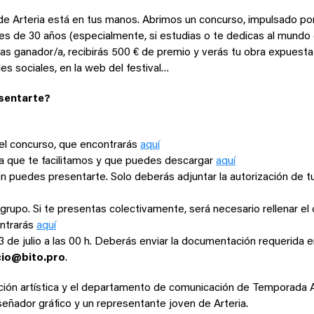
 de Arteria está en tus manos. Abrimos un concurso, impulsado po
es de 30 años (especialmente, si estudias o te dedicas al mundo de
sultas ganador/a, recibirás 500 € de premio y verás tu obra expuest
es sociales, en la web del festival…
esentarte?
el concurso, que encontrarás
aquí
lla que te facilitamos y que puedes descargar
aquí
 puedes presentarte. Solo deberás adjuntar la autorización de tu
grupo. Si te presentas colectivamente, será necesario rellenar
ontrarás
aquí
3 de julio a las 00 h. Deberás enviar la documentación requerida e
io@bito.pro
.
cción artística y el departamento de comunicación de Temporada A
iseñador gráfico y un representante joven de Arteria.