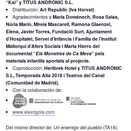
“Kai” y TITUS ANDRÒNIC S.L.
Distribución:
Art Republic (Iva Horvat)
Agradecimientos a
Maria Domènech, Rosa Salas,
Núria Marín, Mireia Mascarell, Ramona Glaenzel,
Elena, Javier Torres, Fundació Surt, Ajuntament
d’Hospitalet, Servei d’Infància i Família de l’Institut
Mallorquí d’Afers Socials i Marta Hierro del
documental “
Els Monstres de Ca Meva
” pels
materials infantils aportats al projecte.
Coproducción:
Hertbrek Hotel y TITUS ANDRÒNIC
S.L,
Temporada Alta 2018 i Teatros del Canal
(Comunidad de Madrid).
Con la colaboración de:
www.alexrigola.com
Del mismo director de:
Un enemigo del pueblo
(TA18),