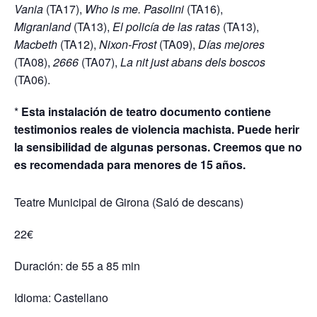
Vania
(TA17),
Who is me. Pasolini
(TA16),
Migranland
(TA13),
El policía de las ratas
(TA13),
Macbeth
(TA12),
Nixon-Frost
(TA09),
Días mejores
(TA08),
2666
(TA07),
La nit just abans dels boscos
(TA06).
*
Esta instalación de teatro documento contiene
testimonios reales de violencia machista. Puede herir
la sensibilidad de algunas personas. Creemos que no
es recomendada para menores de 15 años.
Teatre Municipal de Girona (Saló de descans)
22€
Duración: de 55 a 85 min
Idioma: Castellano