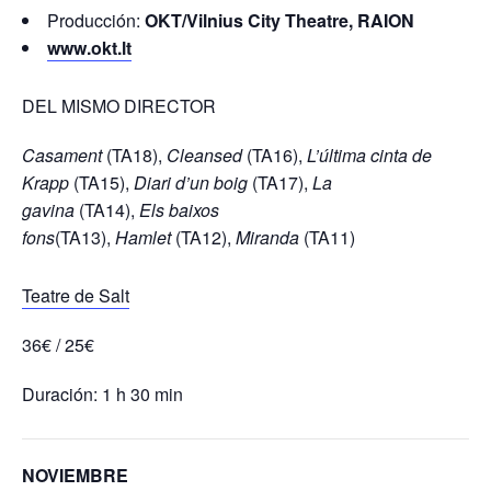
Producción:
OKT/Vilnius City Theatre, RAION
www.okt.lt
DEL MISMO DIRECTOR
Casament
(TA18),
Cleansed
(TA16),
L’última cinta de
Krapp
(TA15),
Diari d’un boig
(TA17),
La
gavina
(TA14),
Els baixos
fons
(TA13),
Hamlet
(TA12),
Miranda
(TA11)
Teatre de Salt
36€ / 25€
Duración: 1 h 30 min
NOVIEMBRE