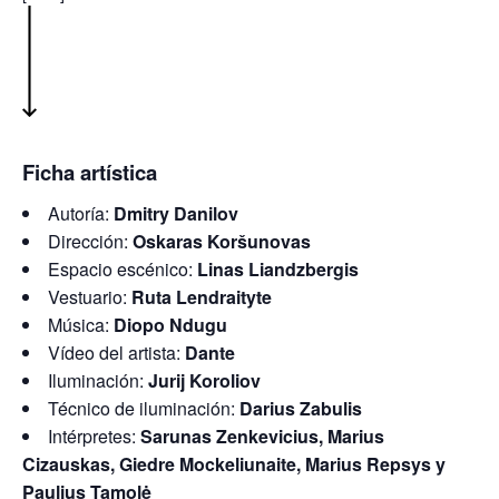
Ficha artística
Autoría:
Dmitry Danilov
Dirección:
Oskaras Koršunovas
Espacio escénico:
Linas Liandzbergis
Vestuario:
Ruta Lendraityte
Música:
Diopo Ndugu
Vídeo del artista:
Dante
Iluminación:
Jurij Koroliov
Técnico de iluminación:
Darius Zabulis
Intérpretes:
Sarunas Zenkevicius, Marius
Cizauskas, Giedre Mockeliunaite, Marius Repsys y
Paulius Tamolė