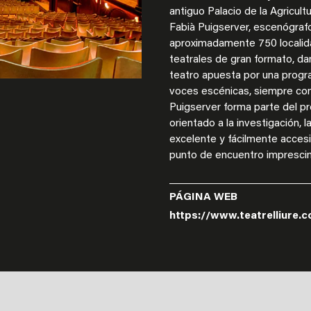
antiguo Palacio de la Agricult
Fabià Puigserver, escenógrafo
aproximadamente 750 localida
teatrales de gran formato, da
teatro apuesta por una progr
voces escénicas, siempre co
Puigserver forma parte del p
orientado a la investigación, l
excelente y fácilmente accesib
punto de encuentro imprescin
PÁGINA WEB
https://www.teatrelliure