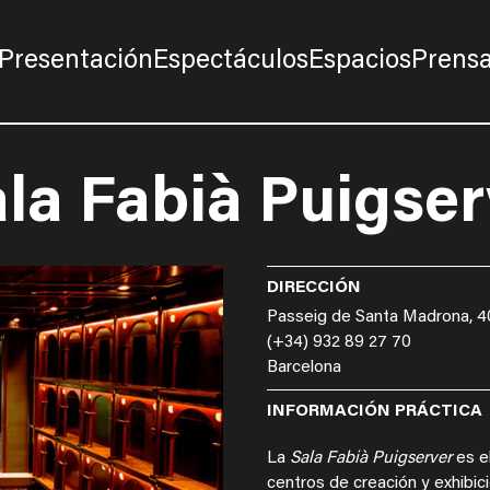
Presentación
Espectáculos
Espacios
Prens
ala Fabià Puigser
DIRECCIÓN
Passeig de Santa Madrona, 4
(+34) 932 89 27 70
Barcelona
INFORMACIÓN PRÁCTICA
La
Sala Fabià Puigserver
es el
centros de creación y exhibi